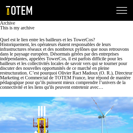
Skip
to
content
GROUPE
Archive
This is my archive
NOTRE HISTOIRE
GROUPE
Quel est le lien entre les bailleurs et les TowerCos?
TOTEM EN FRANCE
Historiquement, les opérateurs étaient responsables de leurs
infrastructures réseaux et des nombreux pylônes que nous retrouvons
NOTRE HISTOIRE
dans le paysage européen. Désormais gérées par des entreprises
TOTEM EN ESPAGNE
indépendantes, appelées TowerCos, il est parfois difficile pour les
bailleurs et les collectivités locales de savoir vers qui se tourner pour
TOTEM EN FRANCE
discuter des nouvelles opportunités de ce marché en pleine
LA RSE CHEZ TOTEM
restructuration. C’est pourquoi ​​Olivier Ract Madoux (O. R.), Directeur
Marketing et Commercial de TOTEM France, leur répond de manière
TOTEM EN ESPAGNE
pédagogique pour qu’ils puissent mieux comprendre l’univers de la
TOTEM REUSE
connectivité et les liens qu'ils peuvent entretenir avec…
LA RSE CHEZ TOTEM
CLIENTS
PROPRIÉTAIRES
TOTEM REUSE
PROPRIÉTAIRE PRIVÉ
CLIENTS
PROPRIÉTAIRES
COLLECTIVITÉS TERRITORIALES
PROPRIÉTAIRE PRIVÉ