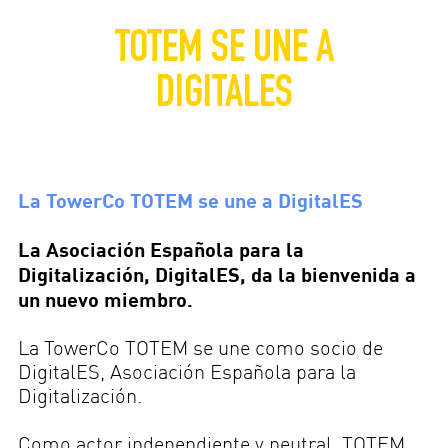
MEDIA
TOTEM SE UNE A
Tu espacio
TOTEM EN ESPAÑA
DIGITALES
MEDIA
ERES PROPIETARIO
Tu espacio
ERES PROPIETARIO
Contacto
La TowerCo TOTEM se une a DigitalES
Contacto
La Asociación Española para la
Digitalización, DigitalES, da la bienvenida a
un nuevo miembro.
La TowerCo TOTEM se une como socio de
DigitalES, Asociación Española para la
Digitalización.
Como actor independiente y neutral, TOTEM