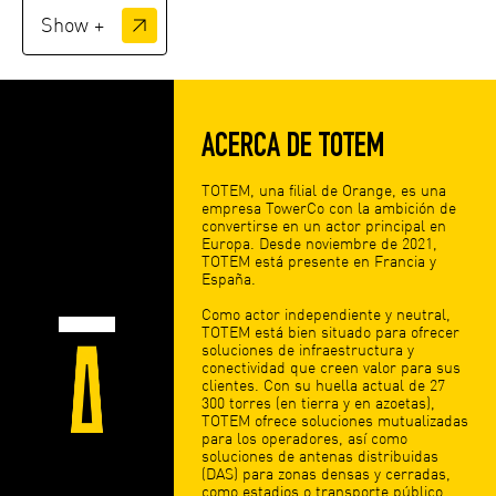
Show +
ACERCA DE TOTEM
TOTEM, una filial de Orange, es una
empresa TowerCo con la ambición de
convertirse en un actor principal en
Europa. Desde noviembre de 2021,
TOTEM está presente en Francia y
España.
Como actor independiente y neutral,
TOTEM está bien situado para ofrecer
soluciones de infraestructura y
conectividad que creen valor para sus
clientes. Con su huella actual de 27
300 torres (en tierra y en azoetas),
TOTEM ofrece soluciones mutualizadas
para los operadores, así como
soluciones de antenas distribuidas
(DAS) para zonas densas y cerradas,
como estadios o transporte público.