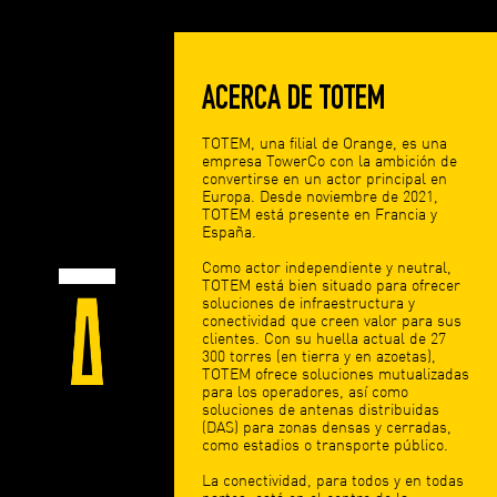
ACERCA DE TOTEM
TOTEM, una filial de Orange, es una
empresa TowerCo con la ambición de
convertirse en un actor principal en
Europa. Desde noviembre de 2021,
TOTEM está presente en Francia y
España.
Como actor independiente y neutral,
TOTEM está bien situado para ofrecer
soluciones de infraestructura y
conectividad que creen valor para sus
clientes. Con su huella actual de 27
300 torres (en tierra y en azoetas),
TOTEM ofrece soluciones mutualizadas
para los operadores, así como
soluciones de antenas distribuidas
(DAS) para zonas densas y cerradas,
como estadios o transporte público.
La conectividad, para todos y en todas