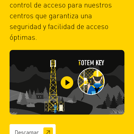
control de acceso para nuestros
centros que garantiza una
seguridad y facilidad de acceso
óptimas.
Descargar