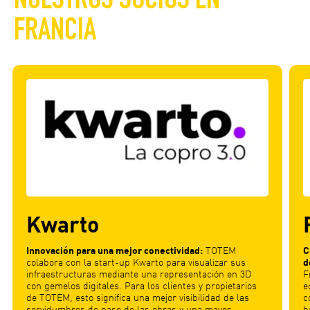
FRANCIA
Kwarto
Innovación para una mejor conectividad:
TOTEM
C
colabora con la start-up Kwarto para visualizar sus
d
infraestructuras mediante una representación en 3D
F
con gemelos digitales. Para los clientes y propietarios
e
de TOTEM, esto significa una mejor visibilidad de las
c
servidumbres de paso de las obras y una mayor
b