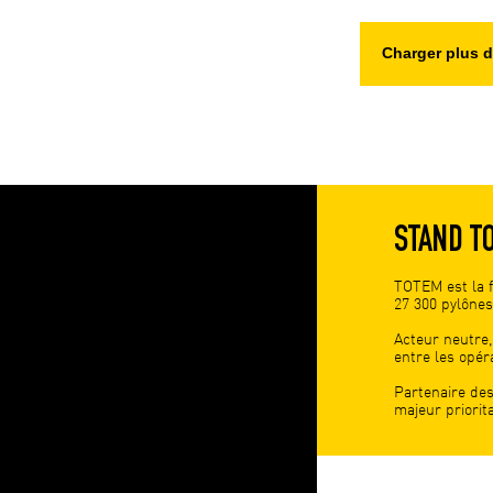
Charger plus d
STAND T
TOTEM est la 
27 300 pylônes
Acteur neutre,
entre les opér
Partenaire des
majeur priorita