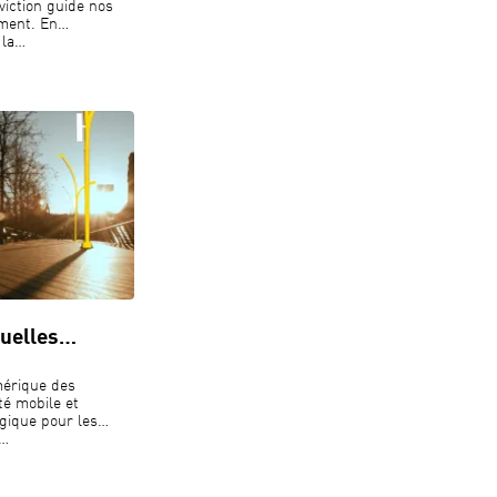
iction guide nos
ement. En
 la…
quelles…
mérique des
ité mobile et
gique pour les
e…