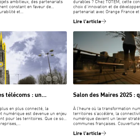
jets ambitieux, des partenariats
durables ? Chez TOTEM, cette conv
ment constant en faveur de
choix d’innovation et de développ
durabilité et…
partenariat avec Orange France et
Lire l'article
es télécoms : un…
Salon des Maires 2025 : 
lus en plus connecté, la
À l’heure où la transformation nu
et numérique est devenue un enjeu
territoires s’accélère, la connectiv
t pour les territoires. Que ce soit
numérique devient un levier straté
treprises,…
communes françaises. Couvertur
Lire l'article