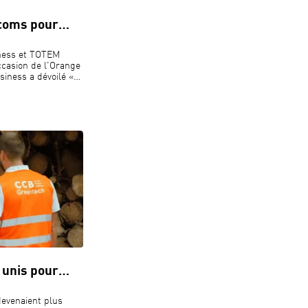
écoms pour…
iness et TOTEM
'occasion de l'Orange
iness a dévoilé «
 unis pour…
devenaient plus