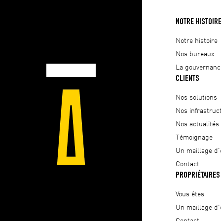
NOTRE HISTOIR
Notre histoire
Nos bureaux
La gouvernanc
CLIENTS
Nos solutions
Nos infrastruc
Nos actualités
Témoignage
Un maillage d'
Contact
PROPRIÉTAIRES
Vous êtes
Un maillage d'
Contact